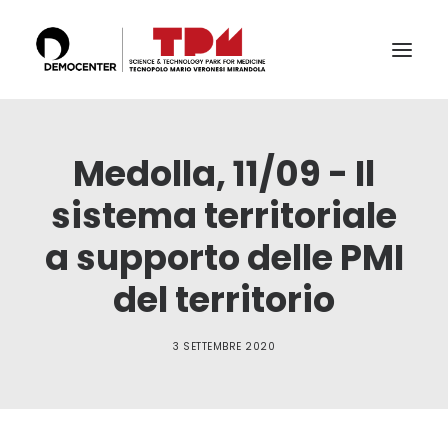
IL TECNOPOLO
Medolla, 11/09 - Il
SERVIZI
sistema territoriale
LABS
a supporto delle PMI
CERTIFICAZIONI E ACCREDITAMENTI
del territorio
IL TEAM
PUBBLICAZIONI E CONFERENZE
3 SETTEMBRE 2020
NEWS & EVENTI
RICERCA