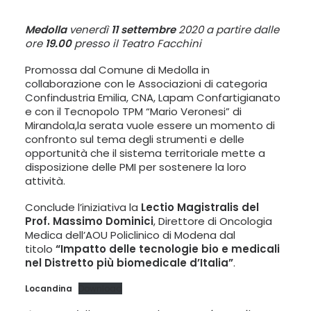
LINGUA:
Medolla
venerdì
11 settembre
2020 a partire dalle
ITA
ore
19.00
presso il Teatro Facchini
ENG
Promossa dal Comune di Medolla in
collaborazione con le Associazioni di categoria
Confindustria Emilia, CNA, Lapam Confartigianato
e con il Tecnopolo TPM “Mario Veronesi” di
Mirandola,la serata vuole essere un momento di
confronto sul tema degli strumenti e delle
opportunità che il sistema territoriale mette a
disposizione delle PMI per sostenere la loro
attività.
Conclude l’iniziativa la
Lectio Magistralis del
Prof. Massimo Dominici
, Direttore di Oncologia
Medica dell’AOU Policlinico di Modena dal
titolo
“Impatto delle tecnologie bio e medicali
nel Distretto più biomedicale d’Italia”
.
Locandina
Download