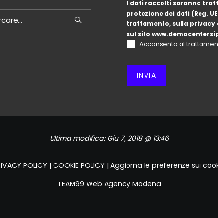
I dati raccolti saranno trattati ai sensi del regolamento europeo sulla
protezione dei dati (Reg. U
trattamento, sulla privacy e sui diritti esercitabili vedi anche l'informativa
sul sito
www.democentersip
Acconsento al trattament
INVIA
Ultima modifica:
Giu 7, 2018 @ 13:46
RIVACY POLICY
|
COOKIE POLICY
|
Aggiorna le preferenze sui coo
TEAM99
Web Agency Modena