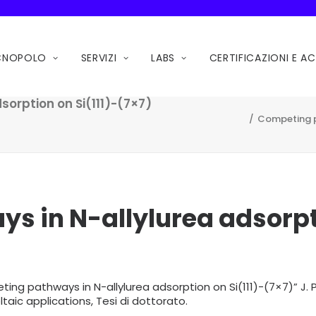
ECNOPOLO
SERVIZI
LABS
CERTIFICAZIONI E A
orption on Si(111)-(7×7)
Competing p
 in N-allylurea adsorpti
ting pathways in N-allylurea adsorption on Si(111)-(7×7)” J. P
aic applications, Tesi di dottorato.