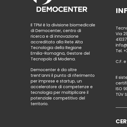
IN
Il TPM è la divisione biomedicale
Tecno
di Democenter, centro di
Via 2
ricerca e di innovazione
41037
accreditato alla Rete Alta
info
Tecnologia della Regione
Tel.
+
Emilia-Romagna, Gestore del
Tecnopolo di Modena.
C.F. e
Democenter è da oltre
trent’anni il punto di riferimento
Il si
per imprese e startup, un
certi
acceleratore di competenze e
ISO 9
tecnologia per moltiplicare il
TÜV 
potenziale competitivo del
territorio.
CER