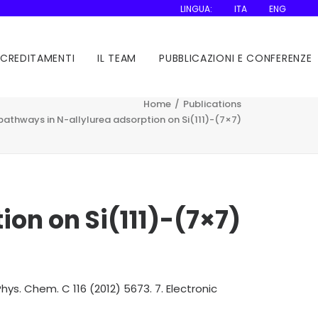
LINGUA:
ITA
ENG
CCREDITAMENTI
IL TEAM
PUBBLICAZIONI E CONFERENZE
Home
Publications
athways in N-allylurea adsorption on Si(111)-(7×7)
on on Si(111)-(7×7)
hys. Chem. C 116 (2012) 5673. 7. Electronic