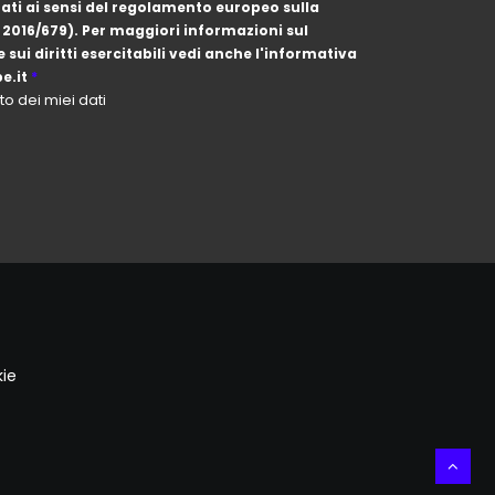
E 2016/679). Per maggiori informazioni sul
e.it
*
o dei miei dati
kie