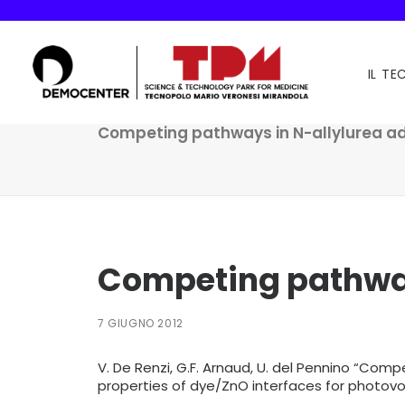
IL T
Competing pathways in N-allylurea ads
Competing pathways
7 GIUGNO 2012
V. De Renzi, G.F. Arnaud, U. del Pennino “Compe
properties of dye/ZnO interfaces for photovolt