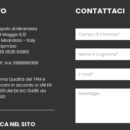
FO
CONTATTACI
polo di Mirandola
Contattaci
If
9 Maggio 6,12
you
 Mirandola – Italy
are
@tpm.bio
human,
39 0535 613801
leave
 P. IVA: 01989190366
this
field
blank.
stema Qualità del TPM è
ficato in accordo a: UNI EN
001 UNI EN ISO 13485 da
SÜD
CA NEL SITO