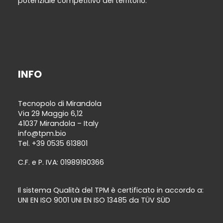
potenziale competitivo del territorio.
INFO
Tecnopolo di Mirandola
Via 29 Maggio 6,12
41037 Mirandola – Italy
info@tpm.bio
Tel.
+39 0535 613801
C.F. e P. IVA: 01989190366
Il sistema Qualità del TPM è certificato in accordo a:
UNI EN ISO 9001 UNI EN ISO 13485 da TÜV SÜD