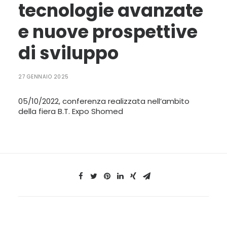
tecnologie avanzate
LINGUA:
e nuove prospettive
ITA
di sviluppo
ENG
27 GENNAIO 2025
05/10/2022, conferenza realizzata nell’ambito
della fiera B.T. Expo Shomed