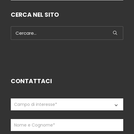
CERCA NEL SITO
CONTATTACI
Contattaci
If
you
are
human,
leave