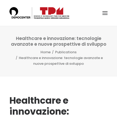
IL TECNOPOLO
Healthcare e innovazione: tecnologie
avanzate e nuove prospettive di sviluppo
SERVIZI
Home
Publications
LABS
Healthcare e innovazione: tecnologie avanzate e
nuove prospettive di sviluppo
CERTIFICAZIONI E ACCREDITAMENTI
IL TEAM
PUBBLICAZIONI E CONFERENZE
NEWS & EVENTI
Healthcare e
RICERCA
innovazione: