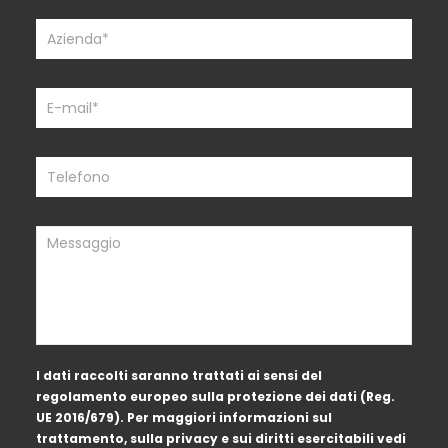
this
field
blank.
I dati raccolti saranno trattati ai sensi del
regolamento europeo sulla protezione dei dati (Reg.
UE 2016/679). Per maggiori informazioni sul
trattamento, sulla privacy e sui diritti esercitabili vedi