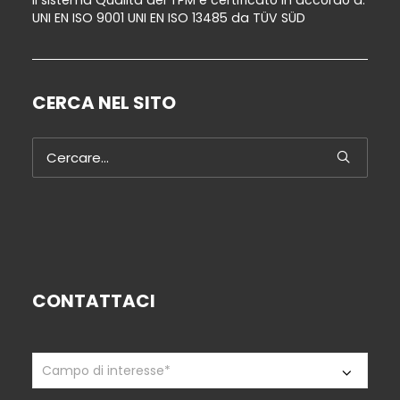
Il sistema Qualità del TPM è certificato in accordo a:
UNI EN ISO 9001 UNI EN ISO 13485 da TÜV SÜD
CERCA NEL SITO
CONTATTACI
Contattaci
If
you
are