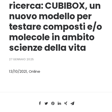
ricerca: CUBIBOX, un
LINGUA:
nuovo modello per
ITA
testare composti e/o
ENG
molecole in ambito
scienze della vita
27 GENNAIO 2025
13/10/2021, Online