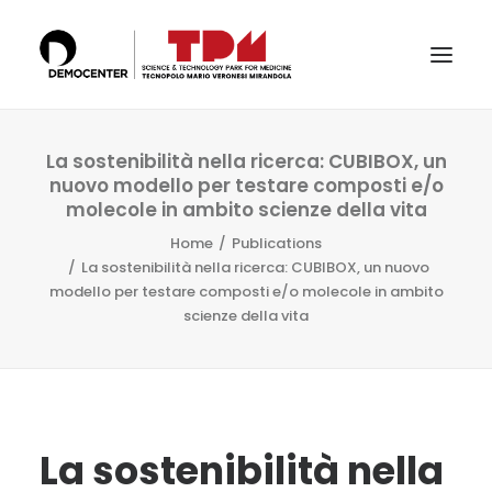
IL TECNOPOLO
La sostenibilità nella ricerca: CUBIBOX, un
nuovo modello per testare composti e/o
SERVIZI
molecole in ambito scienze della vita
LABS
Home
Publications
La sostenibilità nella ricerca: CUBIBOX, un nuovo
CERTIFICAZIONI E ACCREDITAMENTI
modello per testare composti e/o molecole in ambito
scienze della vita
IL TEAM
PUBBLICAZIONI E CONFERENZE
NEWS & EVENTI
RICERCA
La sostenibilità nella