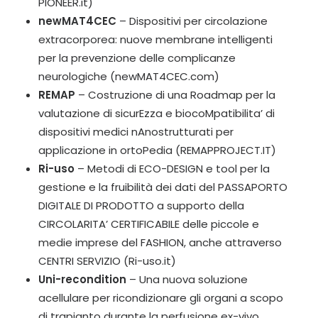
PIONEER.it
)
newMAT4CEC
– Dispositivi per circolazione
extracorporea: nuove membrane intelligenti
per la prevenzione delle complicanze
neurologiche (
newMAT4CEC.com
)
REMAP
– Costruzione di una Roadmap per la
valutazione di sicurEzza e biocoMpatibilita’ di
dispositivi medici nAnostrutturati per
applicazione in ortoPedia (
REMAPPROJECT.IT
)
Ri-uso
– Metodi di ECO-DESIGN e tool per la
gestione e la fruibilità dei dati del PASSAPORTO
DIGITALE DI PRODOTTO a supporto della
CIRCOLARITA’ CERTIFICABILE delle piccole e
medie imprese del FASHION, anche attraverso
CENTRI SERVIZIO (
Ri-uso.it
)
Uni-recondition
– Una nuova soluzione
acellulare per ricondizionare gli organi a scopo
di trapianto durante la perfusione ex-vivo