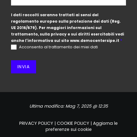
I dati raccolti saranno trattati ai sensi del
regolamento europeo sulla protezione dei dati (Reg.
UE 2016/679). Per maggiori informazioni sul
trattamento, sulla privacy e sui diritti esercitabili vedi
anche l'informativa sul sito
www.democentersipe.it
*
Acconsento al trattamento dei miei dati
INVIA
Ultima modifica:
Mag 7, 2025 @ 12:35
PRIVACY POLICY
|
COOKIE POLICY
|
Aggiorna le
preferenze sui cookie