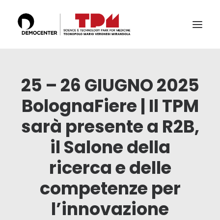
IL TECNOPOLO
25 – 26 GIUGNO 2025
SERVIZI
BolognaFiere | Il TPM
LABS
sarà presente a R2B,
CERTIFICAZIONI E ACCREDITAMENTI
il Salone della
IL TEAM
PUBBLICAZIONI E CONFERENZE
ricerca e delle
NEWS & EVENTI
competenze per
RICERCA
l’innovazione