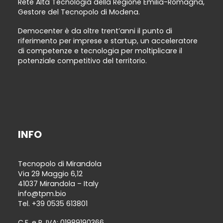
Rete Alta Tecnologia della Regione Emilia-Romagna,
Gestore del Tecnopolo di Modena.
Democenter è da oltre trent’anni il punto di
riferimento per imprese e startup, un acceleratore
di competenze e tecnologia per moltiplicare il
potenziale competitivo del territorio.
INFO
Tecnopolo di Mirandola
Via 29 Maggio 6,12
41037 Mirandola – Italy
info@tpm.bio
Tel.
+39 0535 613801
C.F. e P. IVA: 01989190366