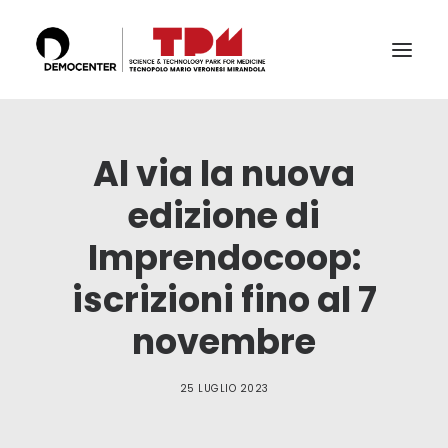
IL TECNOPOLO
Al via la nuova
SERVIZI
edizione di
LABS
Imprendocoop:
CERTIFICAZIONI E ACCREDITAMENTI
iscrizioni fino al 7
IL TEAM
PUBBLICAZIONI E CONFERENZE
novembre
NEWS & EVENTI
25 LUGLIO 2023
RICERCA