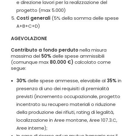
e direzione lavori per la realizzazione del
progetto (max 5.000)
Costi generali
(5% della somma delle spese
A+B+C+D)
AGEVOLAZIONE
Contributo a fondo perduto
nella misura
massima del
50%
delle spese ammissibili
(comunque max
80.000 €)
calcolato come
segue:
30%
delle spese ammesse, elevabile al
35%
in
presenza di uno dei requisiti di premialità
previsti (incremento occupazionale, progetto
incentrato su recupero materiali o riduzione
della produzione dei rifiuti, rating di legalità,
localizzazione in Aree montane, Aree 107.3.C,
Aree interne);
In caso di ricorso ad un mutuo bancario per il