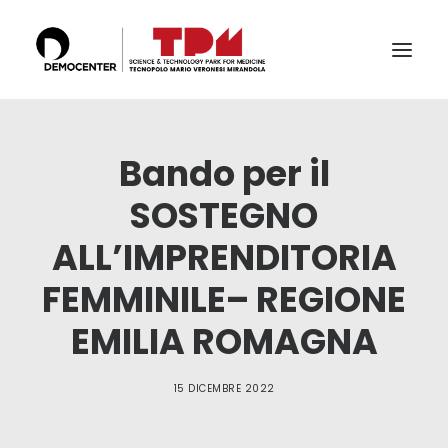
IL TECNOPOLO
Bando per il
SERVIZI
SOSTEGNO
LABS
ALL’IMPRENDITORIA
CERTIFICAZIONI E ACCREDITAMENTI
FEMMINILE– REGIONE
IL TEAM
PUBBLICAZIONI E CONFERENZE
EMILIA ROMAGNA
NEWS & EVENTI
15 DICEMBRE 2022
RICERCA