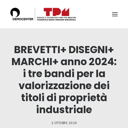
IL TECNOPOLO
BREVETTI+ DISEGNI+
SERVIZI
MARCHI+ anno 2024:
LABS
i tre bandi per la
CERTIFICAZIONI E ACCREDITAMENTI
valorizzazione dei
IL TEAM
PUBBLICAZIONI E CONFERENZE
titoli di proprietà
NEWS & EVENTI
industriale
RICERCA
2 OTTOBRE 2024