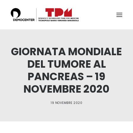
IL TECNOPOLO
GIORNATA MONDIALE
SERVIZI
DEL TUMORE AL
LABS
PANCREAS – 19
CERTIFICAZIONI E ACCREDITAMENTI
NOVEMBRE 2020
IL TEAM
PUBBLICAZIONI E CONFERENZE
19 NOVEMBRE 2020
NEWS & EVENTI
RICERCA