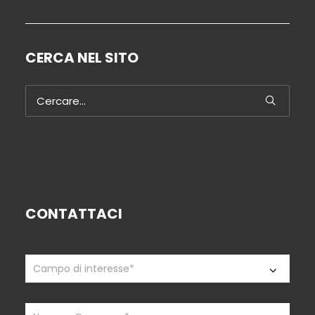
CERCA NEL SITO
CONTATTACI
Contattaci
If
you
are
human,