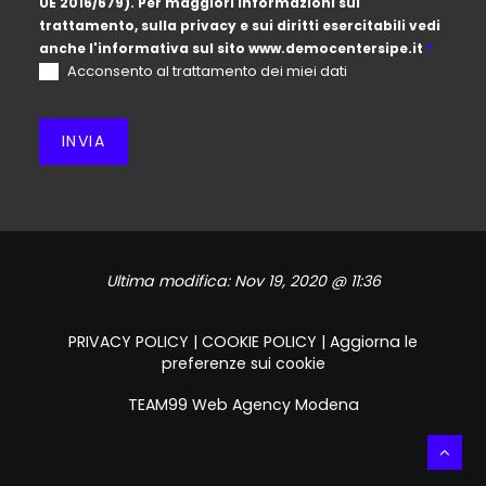
UE 2016/679). Per maggiori informazioni sul
trattamento, sulla privacy e sui diritti esercitabili vedi
anche l'informativa sul sito
www.democentersipe.it
*
Acconsento al trattamento dei miei dati
INVIA
Ultima modifica:
Nov 19, 2020 @ 11:36
PRIVACY POLICY
|
COOKIE POLICY
|
Aggiorna le
preferenze sui cookie
TEAM99
Web Agency Modena