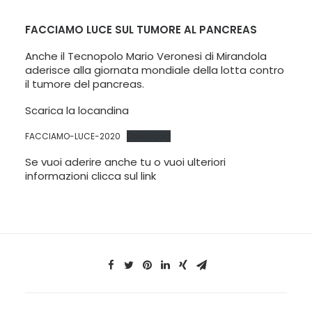
LINGUA:
FACCIAMO LUCE SUL TUMORE AL PANCREAS
ITA
Anche il Tecnopolo Mario Veronesi di Mirandola
ENG
aderisce alla giornata mondiale della lotta contro
il tumore del pancreas.
Scarica la locandina
FACCIAMO-LUCE-2020
Download
Se vuoi aderire anche tu o vuoi ulteriori
informazioni clicca sul
link