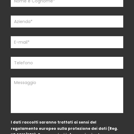
leave
this
field
blank.
I dati raccolti saranno trattati ai sensi del
regolamento europeo sulla protezione dei dati (Reg.