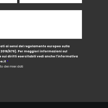
E 2016/679). Per maggiori informazioni sul
e.it
*
o dei miei dati