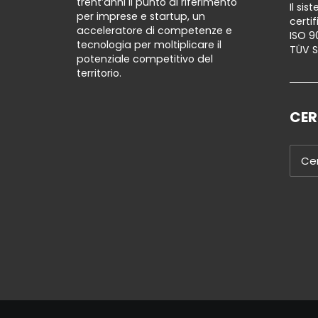
trent’anni il punto di riferimento
Il si
per imprese e startup, un
certi
acceleratore di competenze e
ISO 9
tecnologia per moltiplicare il
TÜV 
potenziale competitivo del
territorio.
CER