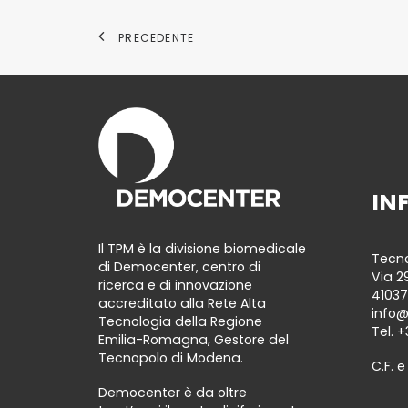
PRECEDENTE
IN
Il TPM è la divisione biomedicale
Tecno
di Democenter, centro di
Via 2
ricerca e di innovazione
41037
accreditato alla Rete Alta
info
Tecnologia della Regione
Tel.
+
Emilia-Romagna, Gestore del
Tecnopolo di Modena.
C.F. e
Democenter è da oltre