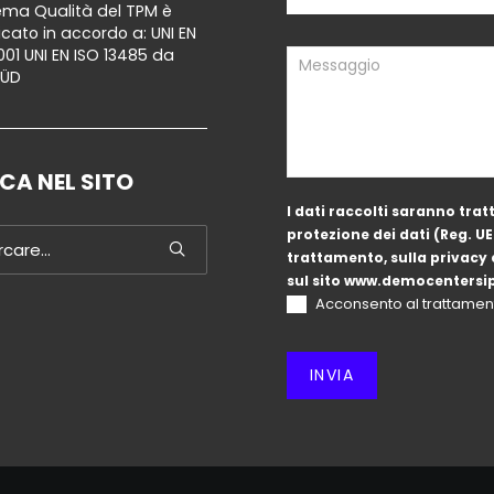
blank.
stema Qualità del TPM è
ficato in accordo a: UNI EN
001 UNI EN ISO 13485 da
SÜD
CA NEL SITO
I dati raccolti saranno trattati ai sensi del regolamento europeo sulla
protezione dei dati (Reg. U
trattamento, sulla privacy e sui diritti esercitabili vedi anche l'informativa
sul sito
www.democentersip
Acconsento al trattament
INVIA