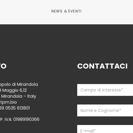
NEWS & EVENTI
FO
CONTATTACI
polo di Mirandola
Contattaci
If
9 Maggio 6,12
you
 Mirandola – Italy
are
@tpm.bio
human,
39 0535 613801
leave
 P. IVA: 01989190366
this
field