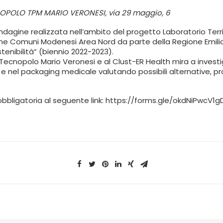
CNOPOLO TPM MARIO VERONESI, via 29 maggio, 6
indagine realizzata nell’ambito del progetto Laboratorio Territ
nione Comuni Modenesi Area Nord da parte della Regione Emil
stenibilità” (biennio 2022-2023).
cnopolo Mario Veronesi e al Clust-ER Health mira a investigare
i e nel packaging medicale valutando possibili alternative, pr
bbligatoria al seguente link:
https://forms.gle/okdNiPwcV1