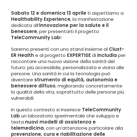
LINGUA:
Sabato 12 e domenica 13 aprile
ti aspettiamo a
ITA
Healthability Experience
, la manifestazione
dedicata all’
innovazione per la salute e il
ENG
benessere
, per presentarti il progetto
TeleCommunity Lab
!
Saremo presenti con uno stand insieme al
Clust-
ER Health
e al progetto
EXPERTISE
di
Includia
per
raccontare una nuova visione della sanità del
futuro: più accessibile, personalizzata e vicina alle
persone. Una sanità in cui la tecnologia può
diventare
strumento di equità, autonomia e
benessere diffuso
, migliorando concretamente
la qualità della vita, soprattutto delle persone più
vulnerabili.
In questo contesto si inserisce
TeleCommunity
Lab
un laboratorio sperimentale che sviluppa e
testa
nuovi modelli di assistenza e
telemedicina
, con un’attenzione particolare alla
prevenzione, cura e riabilitazione delle