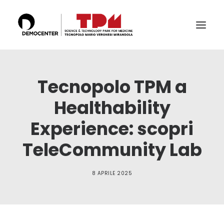
IL TECNOPOLO
Tecnopolo TPM a
SERVIZI
Healthability
LABS
Experience: scopri
CERTIFICAZIONI E ACCREDITAMENTI
TeleCommunity Lab
IL TEAM
PUBBLICAZIONI E CONFERENZE
8 APRILE 2025
NEWS & EVENTI
RICERCA