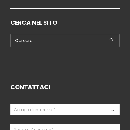
CERCA NEL SITO
CONTATTACI
Contattaci
If
you
are
human,