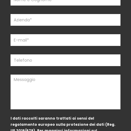
leave
this
field
blank.
I dati raccolti saranno trattati ai sensi del
regolamento europeo sulla protezione dei dati (Reg.
UE 2016/679). Per maggiori informazioni sul