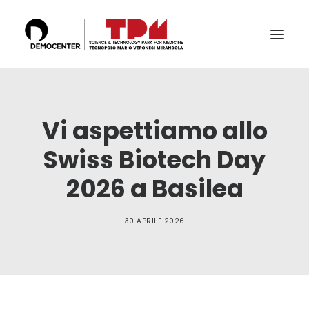
IL TECNOPOLO
Vi aspettiamo allo
SERVIZI
LABS
Swiss Biotech Day
CERTIFICAZIONI E ACCREDITAMENTI
2026 a Basilea
IL TEAM
30 APRILE 2026
PUBBLICAZIONI E CONFERENZE
NEWS & EVENTI
RICERCA