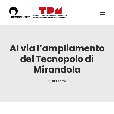
THE TECHNOPOLE
Al via l’ampliamento
SERVICES
LABS
del Tecnopolo di
CERTIFICATIONS
Mirandola
THE TEAM
21 JUNE 2018
PUBLICATIONS & CONFERENCES
NEWS & EVENTS
SEARCH