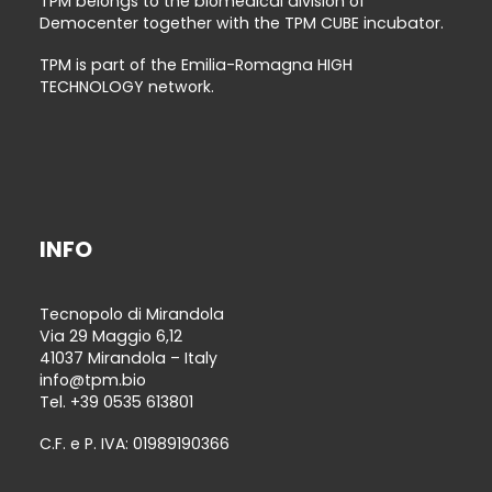
TPM belongs to the biomedical division of
Democenter together with the TPM CUBE incubator.
TPM is part of the Emilia-Romagna HIGH
TECHNOLOGY network.
INFO
Tecnopolo di Mirandola
Via 29 Maggio 6,12
41037 Mirandola – Italy
info@tpm.bio
Tel.
+39 0535 613801
C.F. e P. IVA: 01989190366