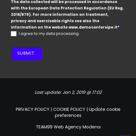
The data collected will be processed in accordance
with the European Data Protection Regulation (EU Reg.
2016/679). For more information on treatment,
privacy and exercisable rights see also the
information on the website
www.democentersipe.it
*
*
I agree to my data processing.
SUBMIT
Last update:
Jan 2, 2019 @ 17:02
PRIVACY POLICY
|
COOKIE POLICY
|
Update cookie
preferences
TEAM99
Web Agency Modena