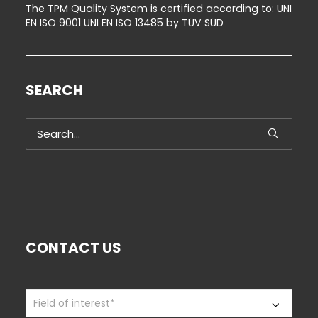
The TPM Quality System is certified according to: UNI
EN ISO 9001 UNI EN ISO 13485 by TÜV SÜD
SEARCH
CONTACT US
Contact
If
Us
you